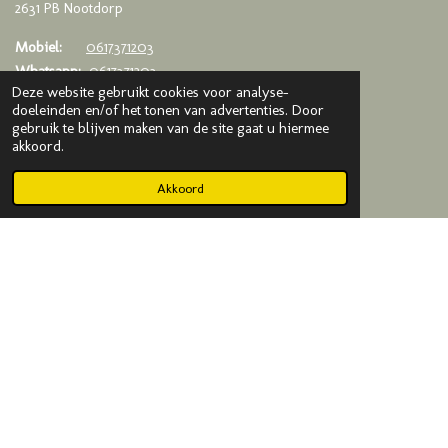
2631 PB Nootdorp
Mobiel:
0617371203
Whatsapp:
0617371203
Deze website gebruikt cookies voor analyse-
Email:
info@kadodijkje.nl
doeleinden en/of het tonen van advertenties. Door
gebruik te blijven maken van de site gaat u hiermee
KVK
: 75993376
akkoord.
BTW
: NL003020042B65
Akkoord
© 2019-2025 Kado Dijkje