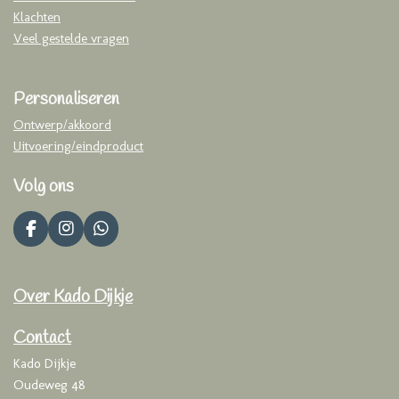
Klachten
Veel gestelde vragen
Personaliseren
Ontwerp/akkoord
Uitvoering/eindproduct
Volg ons
F
I
W
a
n
h
c
s
a
e
t
t
Over Kado Dijkje
b
a
s
o
g
A
o
r
p
Contact
k
a
p
Kado Dijkje
m
Oudeweg 48