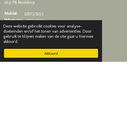
2631 PB Nootdorp
Mobiel:
0617371203
Whatsapp:
0617371203
Deze website gebruikt cookies voor analyse-
Email:
info@kadodijkje.nl
doeleinden en/of het tonen van advertenties. Door
gebruik te blijven maken van de site gaat u hiermee
KVK
: 75993376
akkoord.
BTW
: NL003020042B65
Akkoord
© 2019-2025 Kado Dijkje