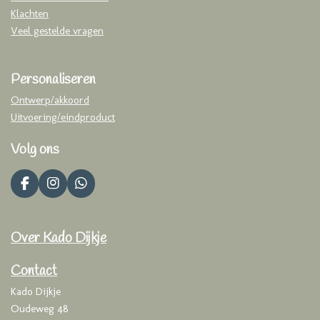
Klachten
Veel gestelde vragen
Personaliseren
Ontwerp/akkoord
Uitvoering/eindproduct
Volg ons
F
I
W
a
n
h
c
s
a
e
t
t
Over Kado Dijkje
b
a
s
o
g
A
o
r
p
Contact
k
a
p
Kado Dijkje
m
Oudeweg 48