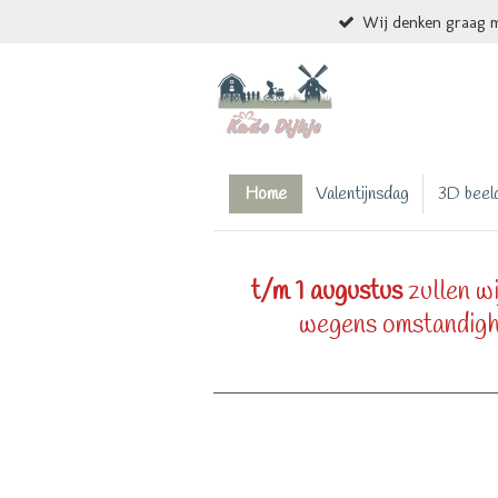
Wij denken graag m
Ga
direct
naar
de
hoofdinhoud
Home
Valentijnsdag
3D beel
t/m 1 augustus
zullen wi
wegens omstandigh