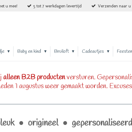
et u mee!
5 tot 7 werkdagen levertijd
Verzenden naar u 
dje
Baby en kind
Bruiloft
Cadeautjes
Feeste
j
alleen B2B producten
versturen. Gepersonali
eden 1 augustus weer gemaakt worden. Excuses
leuk ● origineel ● gepersonaliseer